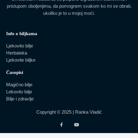
pristupom oboljenjima, da pomognem svakom ko mi se obrati,
ukoliko je to u mojoj moći.
Info o biljkama
Ljekovito bilje
Herbateka
Ljekovite biljke
Časopisi
Magično bilje
Lekovito bilje
Bilje i zdravlje
Copyright © 2025 | Ranka Vladić