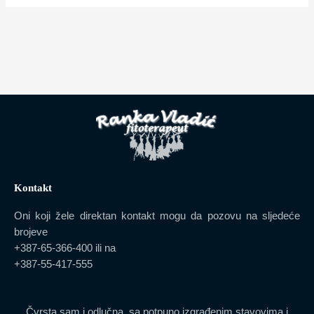
Kontakt
Oni koji žele direktan kontakt mogu da pozovu na sljedeće
brojeve
+387-65-366-400 ili na
+387-55-417-555​
Čvrsta sam i odlučna, sa potpuno izgrađenim stavovima i