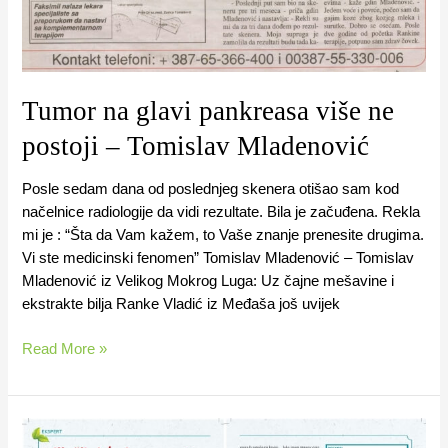
Tumor na glavi pankreasa više ne
postoji – Tomislav Mladenović
Posle sedam dana od poslednjeg skenera otišao sam kod
načelnice radiologije da vidi rezultate. Bila je začuđena. Rekla
mi je : “Šta da Vam kažem, to Vaše znanje prenesite drugima.
Vi ste medicinski fenomen” Tomislav Mladenović – Tomislav
Mladenović iz Velikog Mokrog Luga: Uz čajne mešavine i
ekstrakte bilja Ranke Vladić iz Međaša još uvijek
Read More »
Izliječila