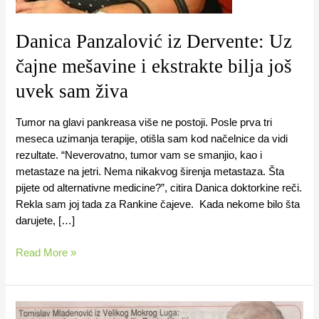
Danica Panzalović iz Dervente: Uz
čajne mešavine i ekstrakte bilja još
uvek sam živa
Tumor na glavi pankreasa više ne postoji. Posle prva tri
meseca uzimanja terapije, otišla sam kod načelnice da vidi
rezultate. “Neverovatno, tumor vam se smanjio, kao i
metastaze na jetri. Nema nikakvog širenja metastaza. Šta
pijete od alternativne medicine?”, citira Danica doktorkine reči.
Rekla sam joj tada za Rankine čajeve. Kada nekome bilo šta
darujete, […]
Read More »
Tumor