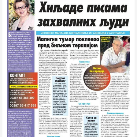
Marijana
Končalovića
iz
Adelejda
u
Australiji