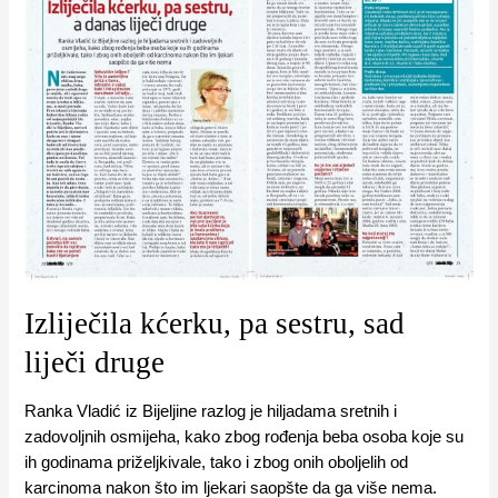
kćerku,
pa
sestru,
sad
liječi
druge
Izliječila kćerku, pa sestru, sad
liječi druge
Ranka Vladić iz Bijeljine razlog je hiljadama sretnih i
zadovoljnih osmijeha, kako zbog rođenja beba osoba koje su
ih godinama priželjkivale, tako i zbog onih oboljelih od
karcinoma nakon što im ljekari saopšte da ga više nema.