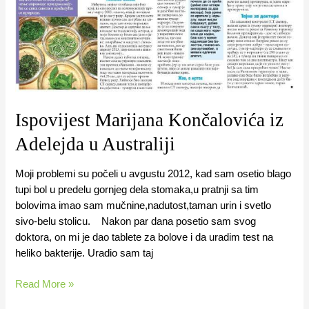
Ispovijest Marijana Končalovića iz
Adelejda u Australiji
Moji problemi su počeli u avgustu 2012, kad sam osetio blago
tupi bol u predelu gornjeg dela stomaka,u pratnji sa tim
bolovima imao sam mučnine,nadutost,taman urin i svetlo
sivo-belu stolicu. Nakon par dana posetio sam svog
doktora, on mi je dao tablete za bolove i da uradim test na
heliko bakterije. Uradio sam taj
Read More »