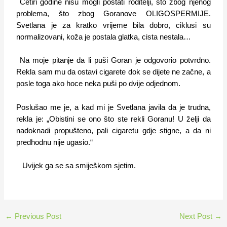
Četiri godine nisu mogli postati roditelji, što zbog njenog
problema, što zbog Goranove OLIGOSPERMIJE.
Svetlana je za kratko vrijeme bila dobro, ciklusi su
normalizovani, koža je postala glatka, cista nestala…
Na moje pitanje da li puši Goran je odgovorio potvrdno.
Rekla sam mu da ostavi cigarete dok se dijete ne začne, a
posle toga ako hoce neka puši po dvije odjednom.
Poslušao me je, a kad mi je Svetlana javila da je trudna,
rekla je: „Obistini se ono što ste rekli Goranu! U želji da
nadoknadi propušteno, pali cigaretu gdje stigne, a da ni
predhodnu nije ugasio.“
Uvijek ga se sa smiješkom sjetim.
←
Previous Post
Next Post
→