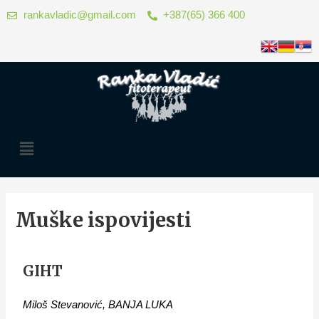
Skip
rankavladic@gmail.com
+387(65) 366 400
to
content
Menu
Muške ispovijesti
GIHT
Miloš Stevanović, BANJA LUKA