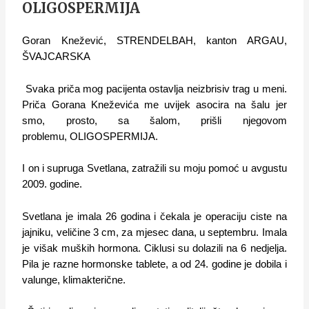
OLIGOSPERMIJA
Goran Knežević, STRENDELBAH, kanton ARGAU,
ŠVAJCARSKA
Svaka priča mog pacijenta ostavlja neizbrisiv trag u meni.
Priča Gorana Kneževića me uvijek asocira na šalu jer
smo, prosto, sa šalom, prišli njegovom
problemu, OLIGOSPERMIJA.
I on i supruga Svetlana, zatražili su moju pomoć u avgustu
2009. godine.
Svetlana je imala 26 godina i čekala je operaciju ciste na
jajniku, veličine 3 cm, za mjesec dana, u septembru. Imala
je višak muških hormona. Ciklusi su dolazili na 6 nedjelja.
Pila je razne hormonske tablete, a od 24. godine je dobila i
valunge, klimakterične.