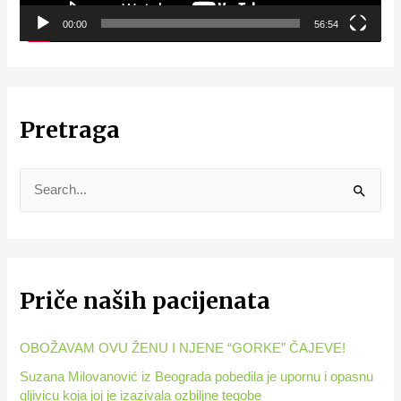
l
00:00
56:54
a
y
e
r
Pretraga
S
e
a
r
Priče naših pacijenata
c
h
OBOŽAVAM OVU ŽENU I NJENE “GORKE” ČAJEVE!
f
o
Suzana Milovanović iz Beograda pobedila je upornu i opasnu
gljivicu koja joj je izazivala ozbiljne tegobe