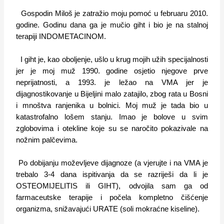
Gospodin Miloš je zatražio moju pomoć u februaru 2010.
godine. Godinu dana ga je mučio giht i bio je na stalnoj
terapiji INDOMETACINOM.
I giht je, kao oboljenje, ušlo u krug mojih užih specijalnosti
jer je moj muž 1990. godine osjetio njegove prve
neprijatnosti, a 1993. je ležao na VMA jer je
dijagnostikovanje u Bijeljini malo zatajilo, zbog rata u Bosni
i mnoštva ranjenika u bolnici. Moj muž je tada bio u
katastrofalno lošem stanju. Imao je bolove u svim
zglobovima i otekline koje su se naročito pokazivale na
nožnim palčevima.
Po dobijanju moževljeve dijagnoze (a vjerujte i na VMA je
trebalo 3-4 dana ispitivanja da se razriješi da li je
OSTEOMIJELITIS ili GIHT), odvojila sam ga od
farmaceutske terapije i počela kompletno čišćenje
organizma, snižavajući URATE (soli mokraćne kiseline).