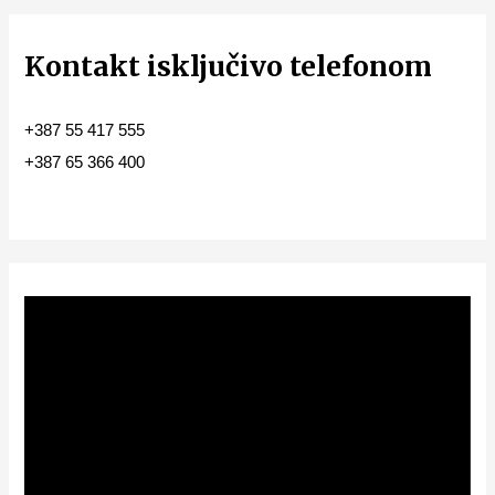
Kontakt isključivo telefonom
+387 55 417 555
+387 65 366 400
V
i
d
e
o
P