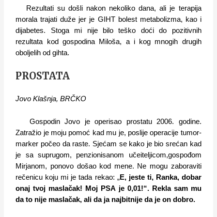
Rezultati su došli nakon nekoliko dana, ali je terapija
morala trajati duže jer je GIHT bolest metabolizma, kao i
dijabetes. Stoga mi nije bilo teško doći do pozitivnih
rezultata kod gospodina Miloša, a i kog mnogih drugih
oboljelih od gihta.
PROSTATA
Jovo Klašnja, BRČKO
Gospodin Jovo je operisao prostatu 2006. godine.
Zatražio je moju pomoć kad mu je, poslije operacije tumor-
marker počeo da raste. Sjećam se kako je bio srećan kad
je sa suprugom, penzionisanom učeiteljicom,gospođom
Mirjanom, ponovo došao kod mene. Ne mogu zaboraviti
rečenicu koju mi je tada rekao: „
E, jeste ti, Ranka, dobar
onaj tvoj maslačak! Moj PSA je 0,01!“. Rekla sam mu
da to nije maslačak, ali da ja najbitnije da je on dobro.