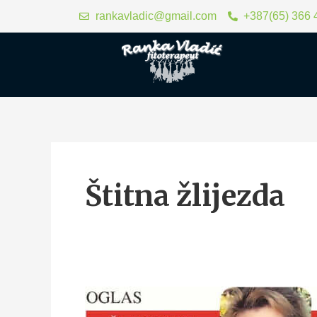
Skip
rankavladic@gmail.com
+387(65) 366 
to
content
Štitna žlijezda
Hormoni
tioride