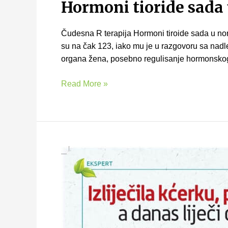
Hormoni tioride sada
Čudesna R terapija Hormoni tiroide sada u no
su na čak 123, iako mu je u razgovoru sa nad
organa žena, posebno regulisanje hormonskog s
Read More »
Izliječila
kćerku,
pa
sestru,
sad
liječi