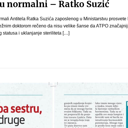
 u normalni – Ratko Suzić
rmali Antitela Ratka Suzića zaposlenog u Ministarstvu prosvete
ležnim doktorom rečeno da nisu velike šanse da ATPO značajnije
tatusa i uklanjanje steriliteta […]