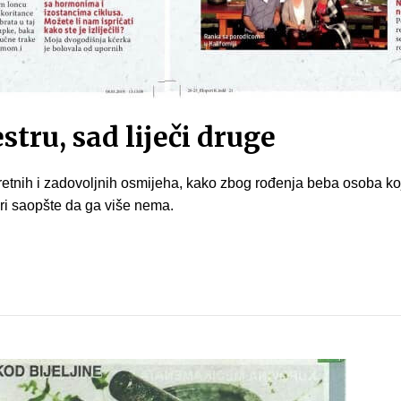
estru, sad liječi druge
sretnih i zadovoljnih osmijeha, kako zbog rođenja beba osoba koj
ari saopšte da ga više nema.