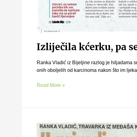
Izliječila kćerku, pa s
Ranka Vladić iz Bijeljine razlog je hiljadama 
onih oboljelih od karcinoma nakon što im ljek
Read More »
U
prirodi